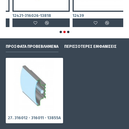
12421-316026-13818
12439
1
ΠΡΌΣΦΑΤΑ ΠΡΟΒΕΒΛΗΜΈΝΑ
ΠΕΡΙΣΣΌΤΕΡΕΣ ΕΜΦΑΝΊΣΕΙΣ
27. 316012 - 316011 - 13855A