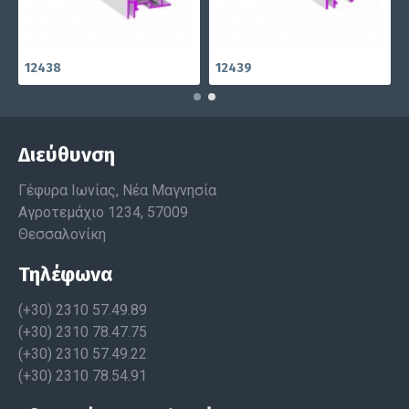
12438
12439
Διεύθυνση
Γέφυρα Ιωνίας, Νέα Μαγνησία
Αγροτεμάχιο 1234, 57009
Θεσσαλονίκη
Τηλέφωνα
(+30) 2310 57.49.89
(+30) 2310 78.47.75
(+30) 2310 57.49.22
(+30) 2310 78.54.91