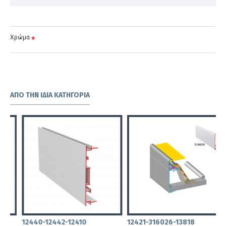
Χρώμα
ΑΠΌ ΤΗΝ ΊΔΙΑ ΚΑΤΗΓΟΡΊΑ
12440-12442-12410
12421-316026-13818