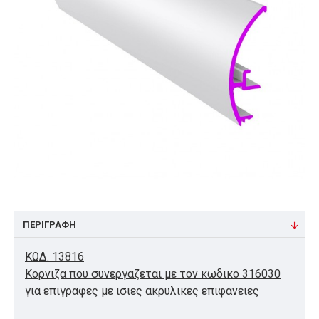
ΠΕΡΙΓΡΑΦΉ
ΚΩΔ. 13816
Κορνιζα που συνεργαζεται με τον κωδικο 316030
για επιγραφες με ισιες ακρυλικες επιφανειες