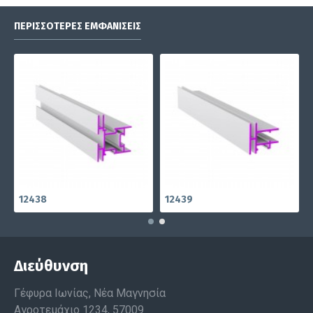
ΠΕΡΙΣΣΌΤΕΡΕΣ ΕΜΦΑΝΊΣΕΙΣ
12438
12439
Διεύθυνση
Γέφυρα Ιωνίας, Νέα Μαγνησία
Αγροτεμάχιο 1234, 57009